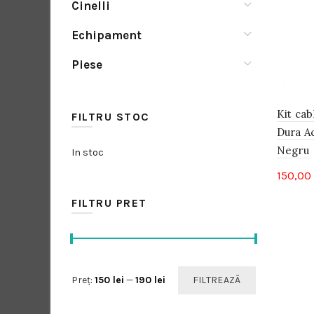
Cinelli
Echipament
Piese
Kit ca
FILTRU STOC
Dura A
Negru
In stoc
150,00
FILTRU PRET
Preț
Preț
Preț:
150 lei
—
190 lei
FILTREAZĂ
minim
maxim