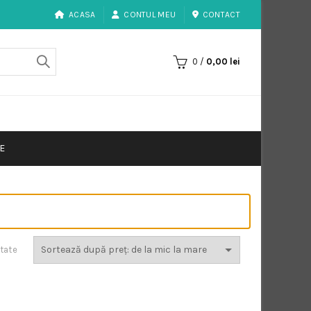
ACASA
CONTUL MEU
CONTACT
0
/
0,00
lei
E
Sortat
ltate
după
preț:
de
la