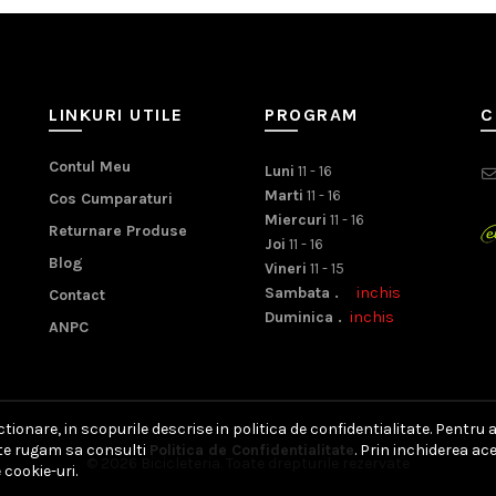
LINKURI UTILE
PROGRAM
C
Contul Meu
Luni
11 - 16
Marti
11 - 16
Cos Cumparaturi
Miercuri
11 - 16
Returnare Produse
Joi
11 - 16
Blog
Vineri
11 - 15
Sambata .
inchis
Contact
Duminica .
inchis
ANPC
ionare, in scopurile descrise in politica de confidentialitate. Pentru 
, te rugam sa consulti
Politica de Confidentialitate
. Prin inchiderea a
© 2026
Bicicleteria
. Toate drepturile rezervate
 cookie-uri.