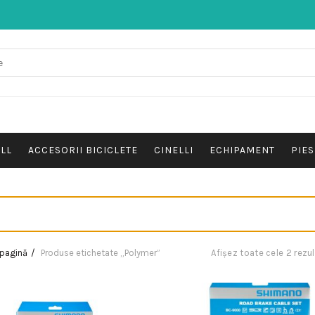
ALL
ACCESORII BICICLETE
CINELLI
ECHIPAMENT
PIES
 pagină
Produse etichetate „Polymer”
Afișez toate cele 2 rezu