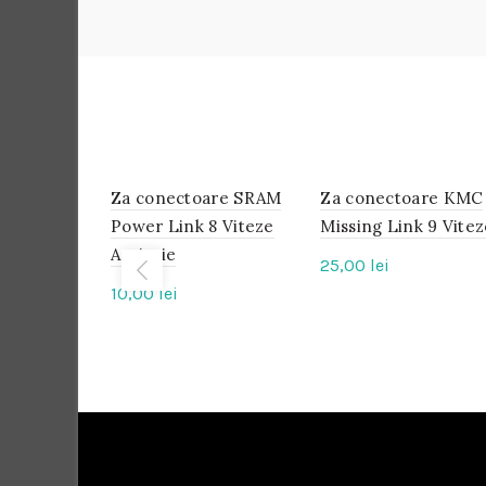
Za conectoare SRAM
IN
Za conectoare KMC
IN
STOC
STOC
Power Link 8 Viteze
Missing Link 9 Vite
Argintie
25,00
lei
10,00
lei