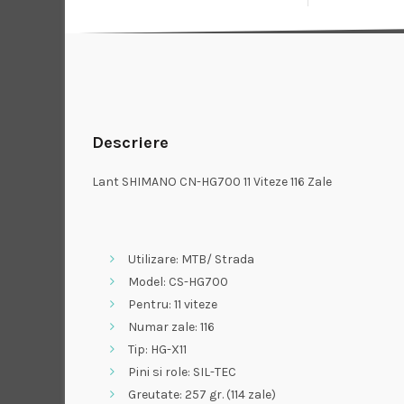
Descriere
Lant SHIMANO CN-HG700 11 Viteze 116 Zale
Utilizare: MTB/ Strada
Model: CS-HG700
Pentru: 11 viteze
Numar zale: 116
Tip: HG-X11
Pini si role: SIL-TEC
Greutate: 257 gr. (114 zale)