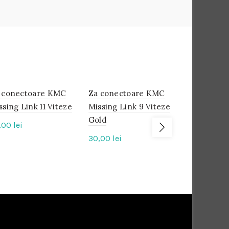
 conectoare KMC
IN
Za conectoare KMC
IN
Lant SRAM
IN
STOC
STOC
STOC
ssing Link 11 Viteze
Missing Link 9 Viteze
Hollow Pi
Gold
Chain 10 V
,00
lei
30,00
lei
220,00
lei