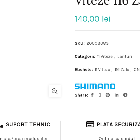
Viteze 116 Z
140,00
lei
SKU:
20003083
Categorii:
11 Viteze
,
Lanturi
Etichete:
11 Viteze
,
116 Zale
,
CN
Share
SUPORT TEHNIC
PLATA SECURIZ
In alegerea produselor
Online cu cardul