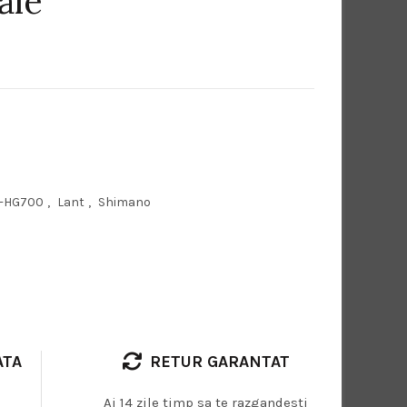
ale
-HG700
,
Lant
,
Shimano
ATA
RETUR GARANTAT
Ai 14 zile timp sa te razgandesti