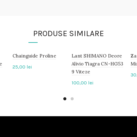
PRODUSE SIMILARE
Chainguide Proline
IN
Lant SHIMANO Deore
IN
Za
STOC
STOC
ze
Alivio Tiagra CN-HG53
Mi
25,00
lei
9 Viteze
30
100,00
lei