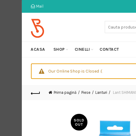
Mail
Cauta:
ACASA
SHOP
CINELLI
CONTACT
Our Online Shop is Closed :(
Prima pagină
Piese
Lanturi
Lant SHIMANO
SOLD
OUT