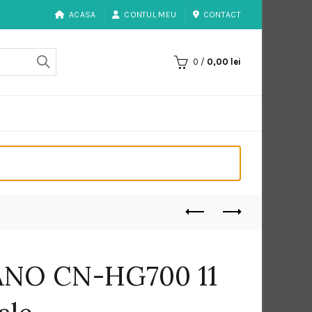
ACASA
CONTUL MEU
CONTACT
0
/
0,00
lei
ANO CN-HG700 11