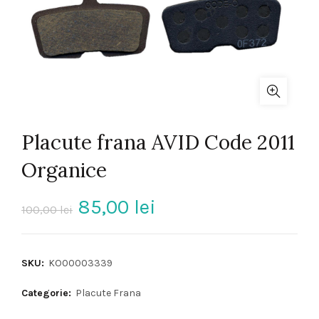
Placute frana AVID Code 2011
Organice
Prețul
Prețul
85,00
lei
100,00
lei
inițial
curent
SKU:
KO00003339
a
este:
Categorie:
Placute Frana
fost:
85,00 lei.