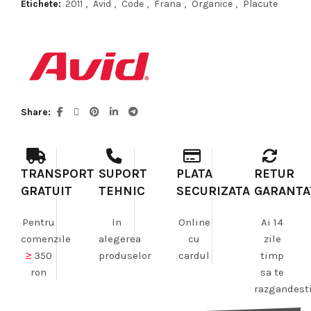
Etichete:
2011
,
Avid
,
Code
,
Frana
,
Organice
,
Placute
100,00 lei.
Share
TRANSPORT
SUPORT
PLATA
RETUR
GRATUIT
TEHNIC
SECURIZATA
GARANTA
Pentru
In
Online
Ai 14
comenzile
alegerea
cu
zile
≥
350
produselor
cardul
timp
ron
sa te
razgandest