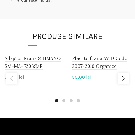
Arcul este inclus!
PRODUSE SIMILARE
Adaptor Frana SHIMANO
IN
Placute frana AVID Code
IN
STOC
STOC
SM-MA-F203S/P
2007-2010 Organice
89,00
lei
50,00
lei