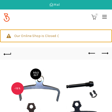
Mail
0
Our Online Shop is Closed :(
SOLD
OUT
-15%