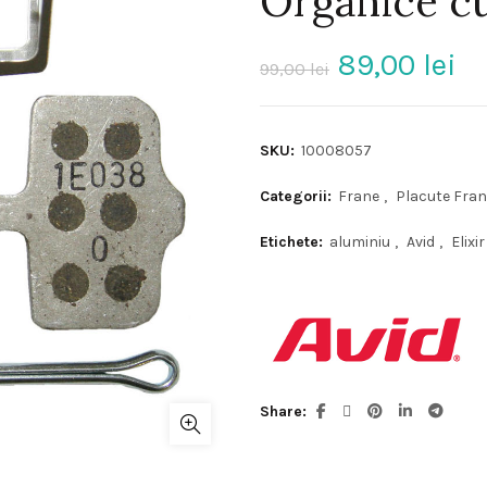
Organice cu
Prețul
Pr
89,00
lei
99,00
lei
inițial
cu
SKU:
10008057
a
es
Categorii:
Frane
,
Placute Fra
fost:
89
Etichete:
aluminiu
,
Avid
,
Elixir
99,00 lei.
Share