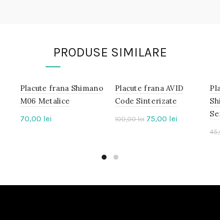
PRODUSE SIMILARE
Placute frana Shimano
IN
Placute frana AVID
IN
Pl
STOC
STOC
M06 Metalice
Code Sinterizate
Sh
Se
ul
Prețul
Prețul
70,00
lei
-25%
75,00
lei
100,00
lei
ent
inițial
curent
45
:
a
este:
0 lei.
fost:
75,00 lei.
100,00 lei.