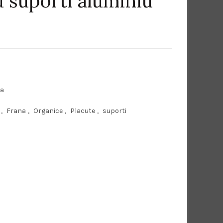
 suporti aluminiu
ețul
rent
te:
na
,00 lei.
,
Frana
,
Organice
,
Placute
,
suporti