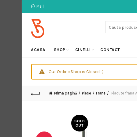
Mail
Cauta:
ACASA
SHOP
CINELLI
CONTACT
Our Online Shop is Closed :(
Prima pagină
Piese
Frane
Placute frana A
SOLD
OUT