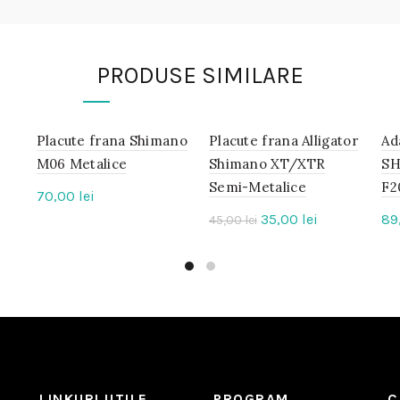
PRODUSE SIMILARE
Placute frana Shimano
IN
Placute frana Alligator
IN
Ad
STOC
STOC
M06 Metalice
Shimano XT/XTR
SH
Semi-Metalice
F2
70,00
lei
-22%
Prețul
Prețul
35,00
lei
89
45,00
lei
inițial
curent
a
este:
fost:
35,00 lei.
45,00 lei.
LINKURI UTILE
PROGRAM
C