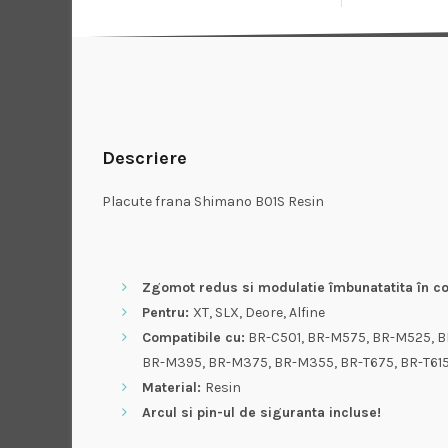
Descriere
Placute frana Shimano B01S Resin
Zgomot redus si modulatie îmbunatatita în co
Pentru:
XT, SLX, Deore, Alfine
Compatibile cu:
BR-C501, BR-M575, BR-M525, B
BR-M395, BR-M375, BR-M355, BR-T675, BR-T61
Material:
Resin
Arcul si pin-ul de siguranta incluse!