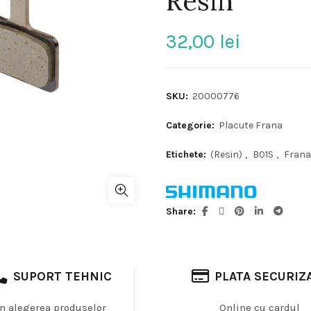
Resin
32,00
lei
SKU:
20000776
Categorie:
Placute Frana
Etichete:
(Resin)
,
B01S
,
Frana
Share
SUPORT TEHNIC
PLATA SECURIZ
In alegerea produselor
Online cu cardul