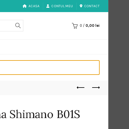
ACASA
CONTUL MEU
CONTACT
0
/
0,00
lei
na Shimano B01S