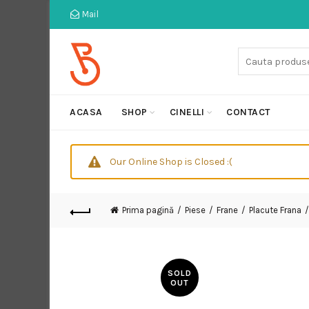
Mail
Cauta:
ACASA
SHOP
CINELLI
CONTACT
Our Online Shop is Closed :(
Prima pagină
Piese
Frane
Placute Frana
SOLD
OUT