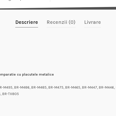
Descriere
Recenzii (0)
Livrare
mparatie cu placutele metalice
R-M495, BR-M486, BR-M485, BR-M475, BR-M465, BR-M447, BR-M446, 
5, BR-TX805