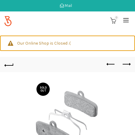
Mail
0
Our Online Shop is Closed :(
SOLD
OUT