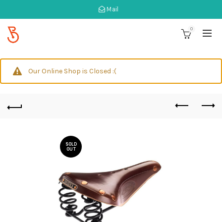
Mail
0
Our Online Shop is Closed :(
SOLD
OUT