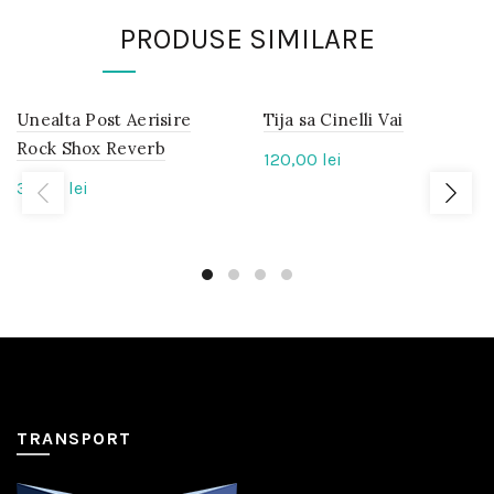
PRODUSE SIMILARE
Unealta Post Aerisire
IN
Tija sa Cinelli Vai
IN
STOC
STOC
Rock Shox Reverb
120,00
lei
30,00
lei
TRANSPORT