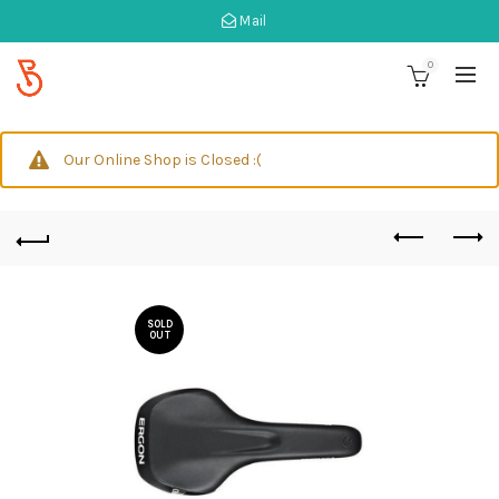
Mail
0
Our Online Shop is Closed :(
SOLD
OUT