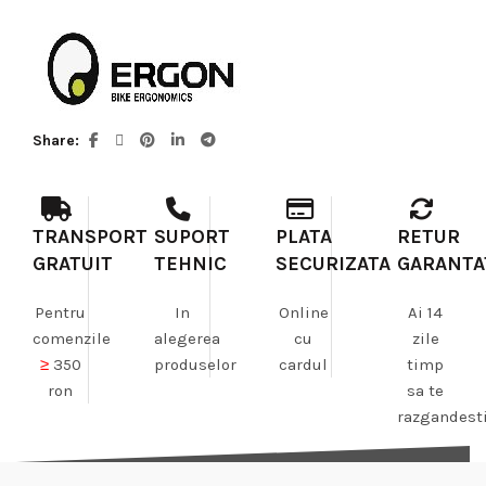
Share
TRANSPORT
SUPORT
PLATA
RETUR
GRATUIT
TEHNIC
SECURIZATA
GARANTA
Pentru
In
Online
Ai 14
comenzile
alegerea
cu
zile
≥
350
produselor
cardul
timp
ron
sa te
razgandest