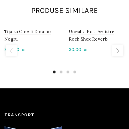
PRODUSE SIMILARE
Tija sa Cinelli Dinamo
IN
Unealta Post Aerisire
IN
STOC
STOC
Negru
Rock Shox Reverb
390,00
lei
30,00
lei
TRANSPORT