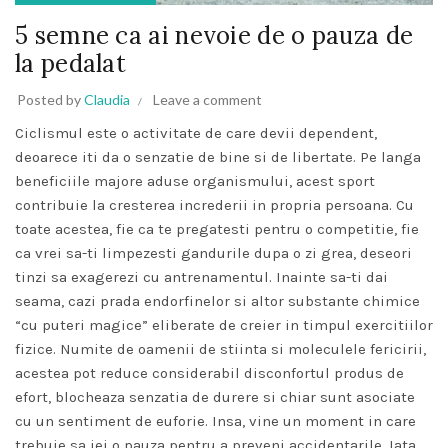
5 semne ca ai nevoie de o pauza de
la pedalat
Posted by
Claudia
Leave a comment
Ciclismul este o activitate de care devii dependent,
deoarece iti da o senzatie de bine si de libertate. Pe langa
beneficiile majore aduse organismului, acest sport
contribuie la cresterea increderii in propria persoana. Cu
toate acestea, fie ca te pregatesti pentru o competitie, fie
ca vrei sa-ti limpezesti gandurile dupa o zi grea, deseori
tinzi sa exagerezi cu antrenamentul. Inainte sa-ti dai
seama, cazi prada endorfinelor si altor substante chimice
“cu puteri magice” eliberate de creier in timpul exercitiilor
fizice. Numite de oamenii de stiinta si moleculele fericirii,
acestea pot reduce considerabil disconfortul produs de
efort, blocheaza senzatia de durere si chiar sunt asociate
cu un sentiment de euforie. Insa, vine un moment in care
trebuie sa iei o pauza pentru a preveni accidentarile. Iata