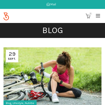
Mail
0
BLOG
29
SEPT.
,
,
Blog
Lifestyle
Nutritie