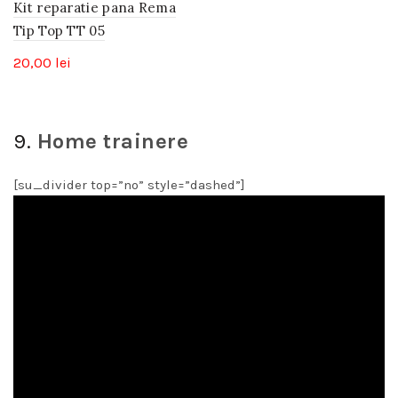
Kit reparatie pana Rema
Tip Top TT 05
20,00
lei
9.
Home trainere
[su_divider top=”no” style=”dashed”]