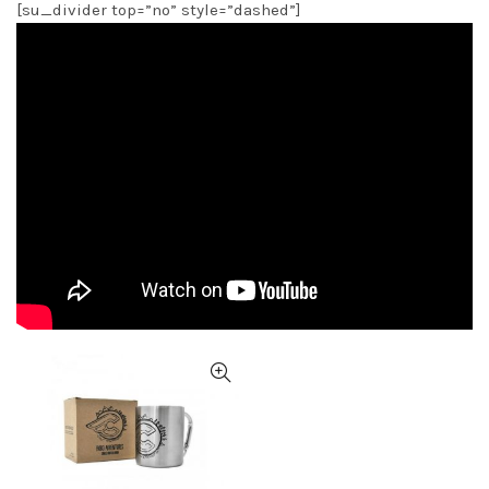
[su_divider top=”no” style=”dashed”]