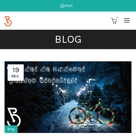
Mail
0
BLOG
19
DEC.
Blog