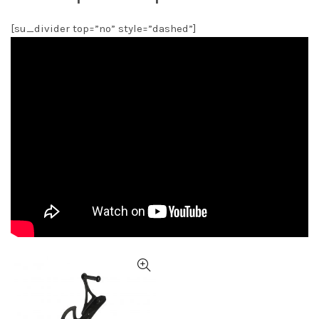
[su_divider top=”no” style=”dashed”]