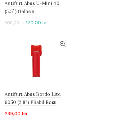
Antifurt Abus U-Mini 40
(5.5″) Galben
Prețul
Prețul
170,00
lei
200,00
lei
inițial
curent
a
este:
fost:
170,00 lei.
200,00 lei.
Antifurt Abus Bordo Lite
6050 (2.8″) Pliabil Rosu
299,00
lei