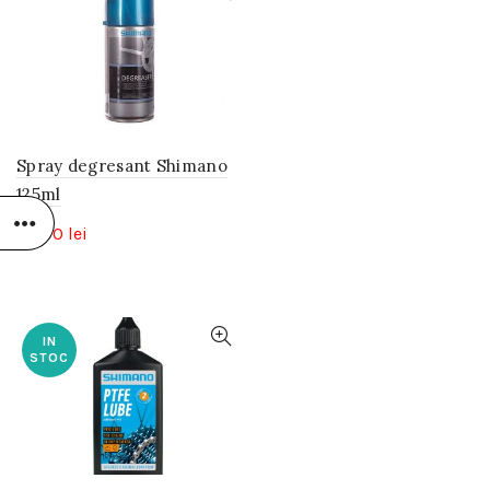
Spray degresant Shimano
125ml
30,00
lei
IN
STOC