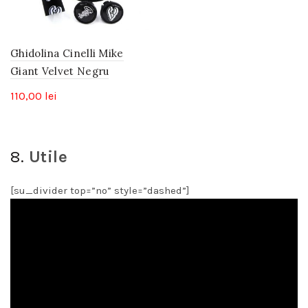
Ghidolina Cinelli Mike
Giant Velvet Negru
110,00
lei
8.
Utile
[su_divider top=”no” style=”dashed”]