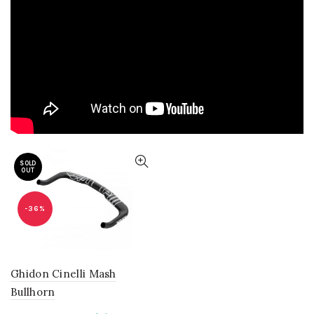
SOLD
OUT
-36%
Ghidon Cinelli Mash
Bullhorn