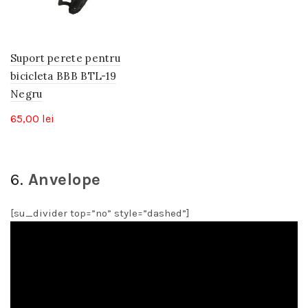
Suport perete pentru
bicicleta BBB BTL-19
Negru
65,00
lei
6.
Anvelope
[su_divider top=”no” style=”dashed”]