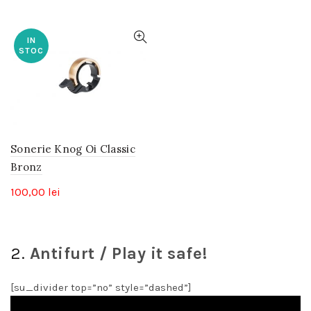
IN
STOC
Sonerie Knog Oi Classic
Bronz
100,00
lei
2.
Antifurt / Play it safe!
[su_divider top=”no” style=”dashed”]