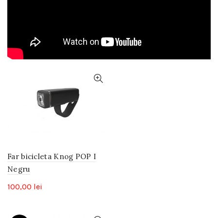
Far bicicleta Knog POP I
Negru
100,00
lei