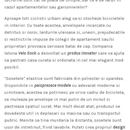
lucrurile sunt cat se poate de simple, dar ce e de facut in
cazul apartamentelor sau garsonierelor?
Aproape toti ciclistii urbani aleg sa-si stocheze bicicletele
in interior. Cu toate acestea, anvelopele incarcate cu
detritus si noroi, lanturile uleioase si, uneori, prejudecatile
si restrictiile impuse de colegii de apartament sau/si
proprietari provoaca serioase batai de cap. Compania
letona
Velo Sock
a dezvoltat un
produs inovator
care va ajuta
sa pastrati casa curata si ordonata in cel mai elegant mod
posibil.
“Sosetele” elastice sunt fabricate din poliester si spandex.
Disponibile in
paisprezece modele
cu adevarat moderne si
uimitoare, acestea se potrivesc pe orice cadru de bicicleta,
se muleaza pe anvelope in mai putin de un minut si
pastreaza spatiul curat. Mai mult decat atat, produsul se
dovedeste util in deplasari cu masina sau cu transportul
public. Menite sa tina murdaria la distanta, sosetele sunt
usor de intretinut, fiind lavabile. Puteti crea propriul
design