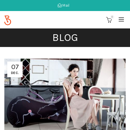
Mail
0
BLOG
07
DEC.