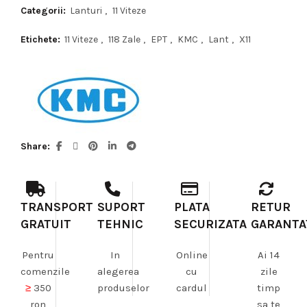
Categorii:
Lanturi
,
11 Viteze
Etichete:
11 Viteze
,
118 Zale
,
EPT
,
KMC
,
Lant
,
X11
Share
TRANSPORT
SUPORT
PLATA
RETUR
GRATUIT
TEHNIC
SECURIZATA
GARANTA
Pentru
In
Online
Ai 14
comenzile
alegerea
cu
zile
≥
350
produselor
cardul
timp
ron
sa te