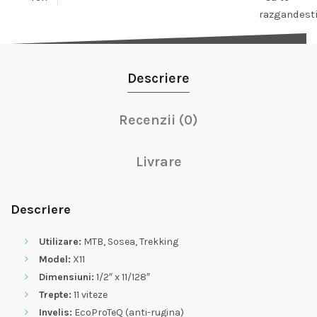
razgandest
Descriere
Recenzii (0)
Livrare
Descriere
Utilizare:
MTB, Sosea, Trekking
Model:
X11
Dimensiuni:
1/2″ x 11/128″
Trepte:
11 viteze
Invelis:
EcoProTeQ (anti-rugina)