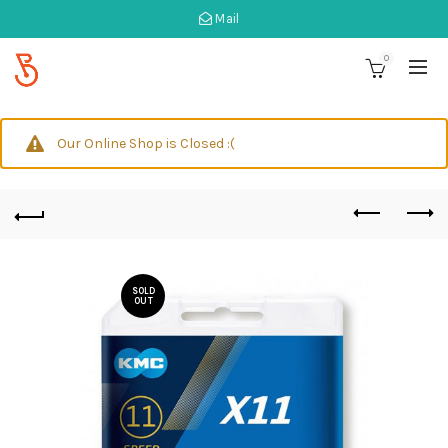
Mail
0
Our Online Shop is Closed :(
SOLD
OUT