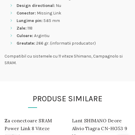
Design directional:
Nu
Conector:
Missing Link
Lungime pin:
5.65 mm
Zale:
118
Culoare:
Argintiu
Greutate:
266 gr. (informatii producator)
Compatibil cu sistemele cu 11 viteze Shimano, Campagnolo si
SRAM.
PRODUSE SIMILARE
Za conectoare SRAM
IN
Lant SHIMANO Deore
IN
STOC
STOC
Power Link 8 Viteze
Alivio Tiagra CN-HG53 9