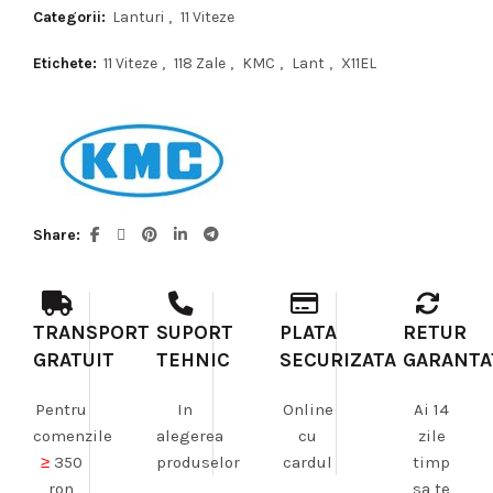
Categorii:
Lanturi
,
11 Viteze
Etichete:
11 Viteze
,
118 Zale
,
KMC
,
Lant
,
X11EL
Share
TRANSPORT
SUPORT
PLATA
RETUR
GRATUIT
TEHNIC
SECURIZATA
GARANTA
Pentru
In
Online
Ai 14
comenzile
alegerea
cu
zile
≥
350
produselor
cardul
timp
ron
sa te