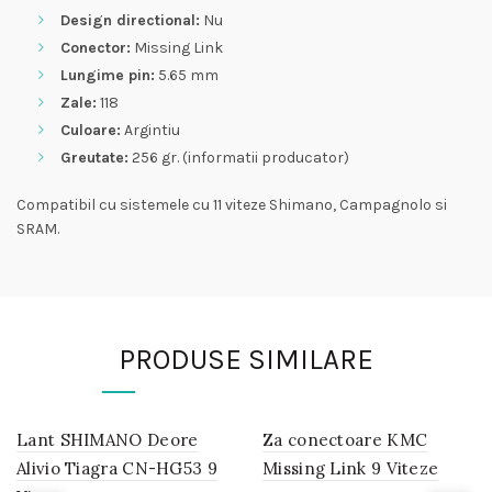
Design directional:
Nu
Conector:
Missing Link
Lungime pin:
5.65 mm
Zale:
118
Culoare:
Argintiu
Greutate:
256 gr. (informatii producator)
Compatibil cu sistemele cu 11 viteze Shimano, Campagnolo si
SRAM.
PRODUSE SIMILARE
Lant SHIMANO Deore
IN
Za conectoare KMC
IN
STOC
STOC
Alivio Tiagra CN-HG53 9
Missing Link 9 Viteze