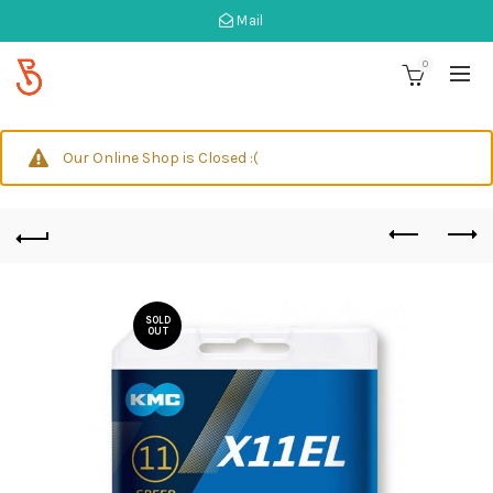
Mail
0
Our Online Shop is Closed :(
SOLD
OUT