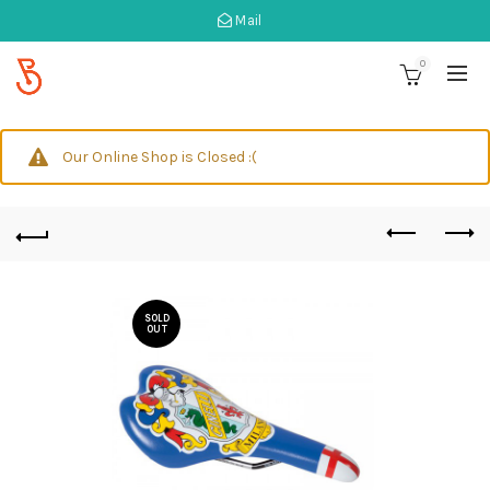
Mail
0
Our Online Shop is Closed :(
SOLD
OUT