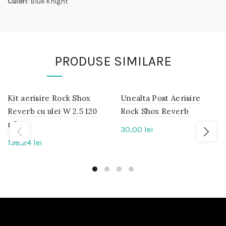
Culori
: Blue Knight
PRODUSE SIMILARE
Kit aerisire Rock Shox
IN
Unealta Post Aerisire
IN
STOC
STOC
Reverb cu ulei W 2.5 120
Rock Shox Reverb
ml
30,00
lei
138,24
lei