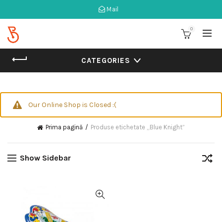
Mail
0
CATEGORIES
Our Online Shop is Closed :(
Prima pagină
Produse etichetate „Blue Knight”
Show Sidebar