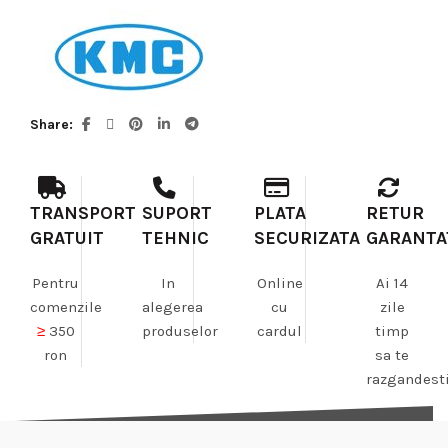
Share
TRANSPORT
SUPORT
PLATA
RETUR
GRATUIT
TEHNIC
SECURIZATA
GARANTA
Pentru
In
Online
Ai 14
comenzile
alegerea
cu
zile
≥
350
produselor
cardul
timp
ron
sa te
razgandest