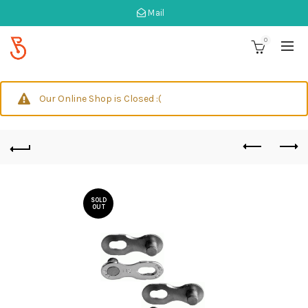
Mail
0
Our Online Shop is Closed :(
SOLD
OUT