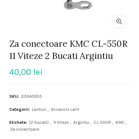
Za conectoare KMC CL-550R
11 Viteze 2 Bucati Argintiu
40,00
lei
SKU:
20040955
Categorii:
Lanturi
,
Accesorii Lant
Etichete:
(2 bucati)
,
11 Viteze
,
Argintiu
,
CL-550R
,
KMC
,
Za conectoare