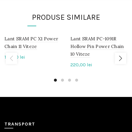
PRODUSE SIMILARE
Lant SRAM PC X1 Power
IN
Lant SRAM PC-1091R
IN
STOC
STOC
Chain 11 Viteze
Hollow Pin Power Chain
10 Viteze
169,00
lei
220,00
lei
TRANSPORT