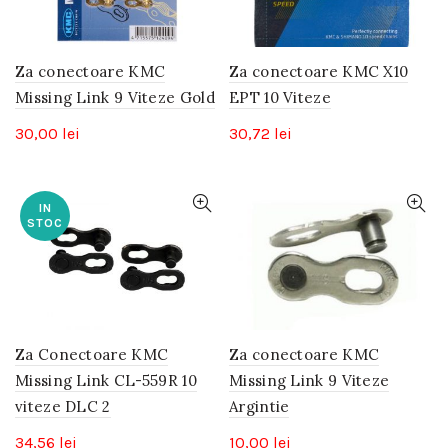
Za conectoare KMC
Za conectoare KMC X10
Missing Link 9 Viteze Gold
EPT 10 Viteze
30,00
lei
30,72
lei
IN
STOC
Za Conectoare KMC
Za conectoare KMC
Missing Link CL-559R 10
Missing Link 9 Viteze
viteze DLC 2
Argintie
34,56
lei
10,00
lei