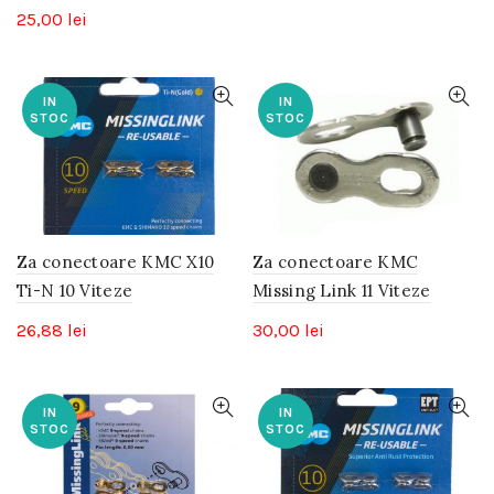
25,00
lei
IN
IN
STOC
STOC
Za conectoare KMC X10
Za conectoare KMC
Ti-N 10 Viteze
Missing Link 11 Viteze
26,88
lei
30,00
lei
IN
IN
STOC
STOC