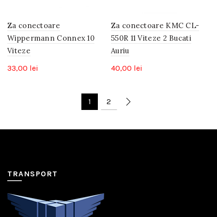
Za conectoare
Za conectoare KMC CL-
Wippermann Connex 10
550R 11 Viteze 2 Bucati
Viteze
Auriu
33,00
lei
40,00
lei
1
2
TRANSPORT