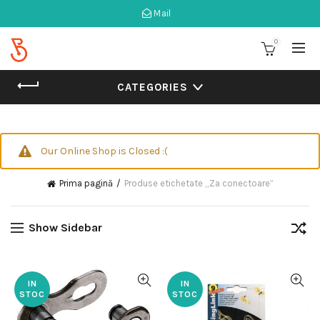
Mail
0
CATEGORIES
Our Online Shop is Closed :(
Prima pagină
Produse etichetate „Za conectoare”
Show Sidebar
IN
IN
STOC
STOC