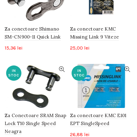
Za conectoare Shimano
Za conectoare KMC
SM-CN900-11 Quick Link
Missing Link 9 Viteze
15,36
lei
25,00
lei
IN
IN
STOC
STOC
Za Conectoare SRAM Snap
Za conectoare KMC E101
Lock T10 Single Speed
EPT SingleSpeed
Neagra
26,88
lei