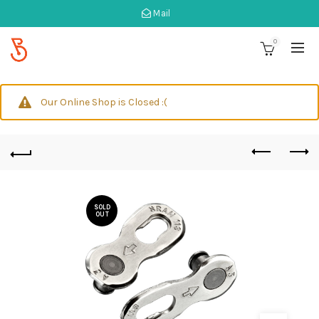
Mail
0
Our Online Shop is Closed :(
SOLD
OUT