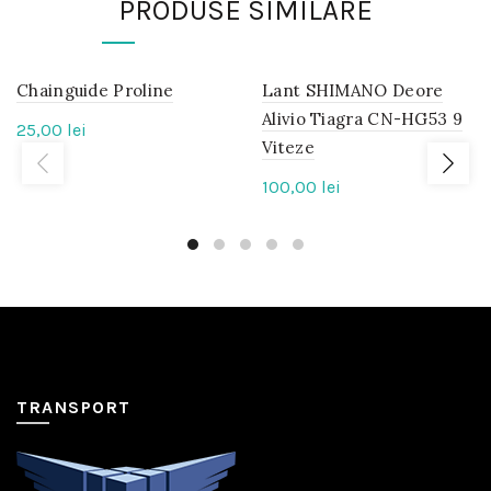
PRODUSE SIMILARE
Chainguide Proline
IN
Lant SHIMANO Deore
IN
STOC
STOC
Alivio Tiagra CN-HG53 9
25,00
lei
Viteze
100,00
lei
TRANSPORT