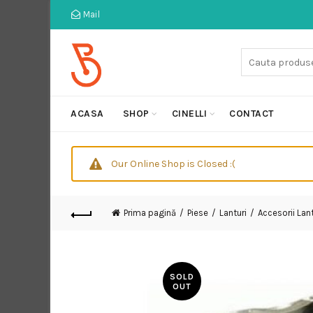
Mail
Cauta:
ACASA
SHOP
CINELLI
CONTACT
Our Online Shop is Closed :(
Prima pagină
Piese
Lanturi
Accesorii Lan
SOLD
OUT