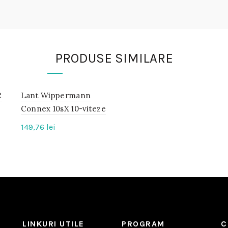
PRODUSE SIMILARE
R
Lant Wippermann
IN
STOC
Connex 10sX 10-viteze
149,76
lei
LINKURI UTILE
PROGRAM
C