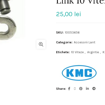
Link 10 Vit
25,00
lei
SKU:
10053656
Categorie:
Accesorii Lant
Etichete:
10 Viteze
,
Argintie
,
K
Share