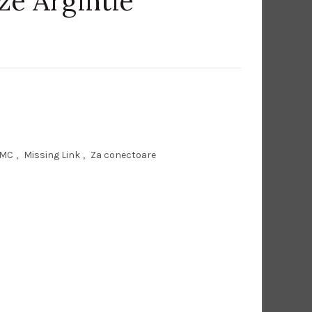
eze Argintie
MC
,
Missing Link
,
Za conectoare