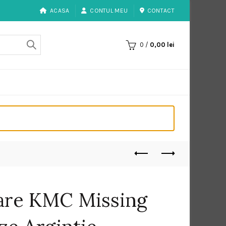
ACASA
CONTUL MEU
CONTACT
0
/
0,00
lei
are KMC Missing