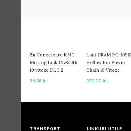
Za Conectoare KMC
IN
Lant SRAM PC-1091
IN
STOC
STOC
Missing Link CL-559R
Hollow Pin Power
10 viteze DLC 2
Chain 10 Viteze
34,56
lei
220,00
lei
TRANSPORT
LINKURI UTILE