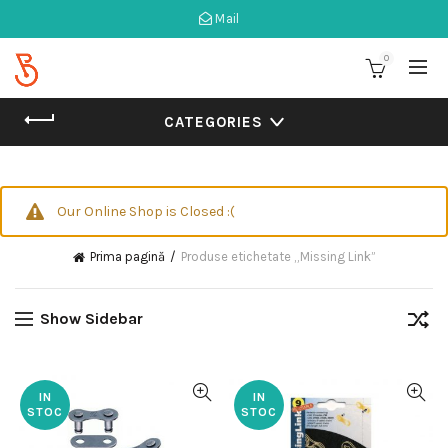
Mail
0
CATEGORIES
Our Online Shop is Closed :(
Prima pagină
Produse etichetate „Missing Link”
Show Sidebar
IN
IN
STOC
STOC