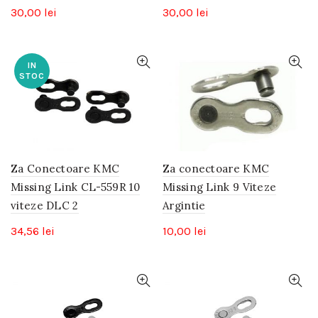
30,00
lei
30,00
lei
IN
STOC
Za Conectoare KMC
Za conectoare KMC
Missing Link CL-559R 10
Missing Link 9 Viteze
viteze DLC 2
Argintie
34,56
lei
10,00
lei