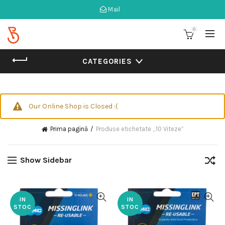
Mail
0
CATEGORIES
Our Online Shop is Closed :(
Prima pagină
Produse etichetate „10 Viteze”
Show Sidebar
IN
IN
STOC
STOC