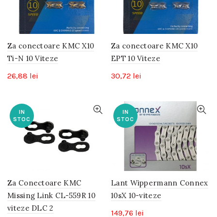
Za conectoare KMC X10
Za conectoare KMC X10
Ti-N 10 Viteze
EPT 10 Viteze
26,88
lei
30,72
lei
IN
IN
STOC
STOC
Za Conectoare KMC
Lant Wippermann Connex
Missing Link CL-559R 10
10sX 10-viteze
viteze DLC 2
149,76
lei