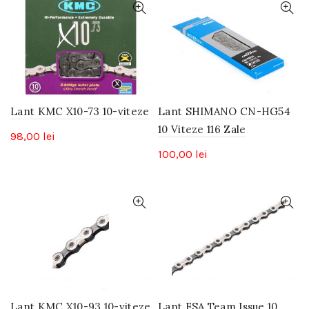
Lant KMC X10-73 10-viteze
Lant SHIMANO CN-HG54
10 Viteze 116 Zale
98,00
lei
100,00
lei
Lant KMC X10-93 10-viteze
Lant FSA Team Issue 10