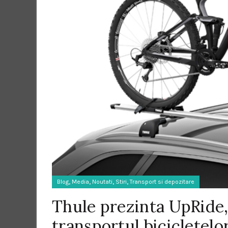
,
,
,
,
Blog
Media
Noutati
Stiri
Transport si depozitare
Thule prezinta UpRide,
transportul bicicletelo