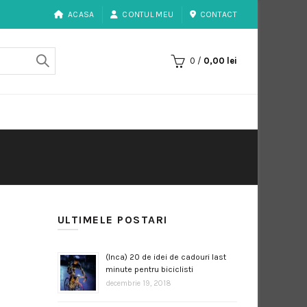
ACASA
CONTUL MEU
CONTACT
0
/
0,00
lei
E
ULTIMELE POSTARI
(Inca) 20 de idei de cadouri last
minute pentru biciclisti
decembrie 19, 2018