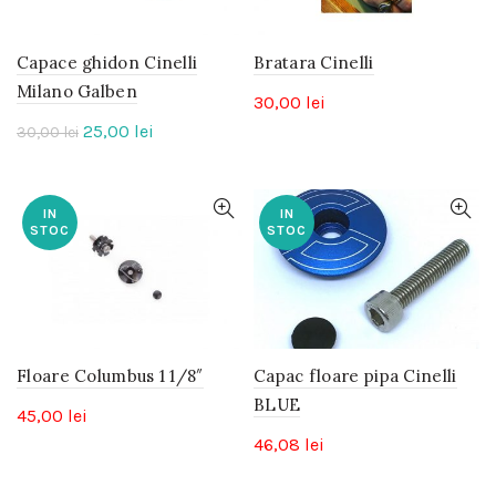
Capace ghidon Cinelli
Bratara Cinelli
Milano Galben
30,00
lei
Prețul
Prețul
25,00
lei
30,00
lei
inițial
curent
a
este:
fost:
25,00 lei.
IN
IN
STOC
STOC
30,00 lei.
Floare Columbus 1 1/8″
Capac floare pipa Cinelli
BLUE
45,00
lei
46,08
lei