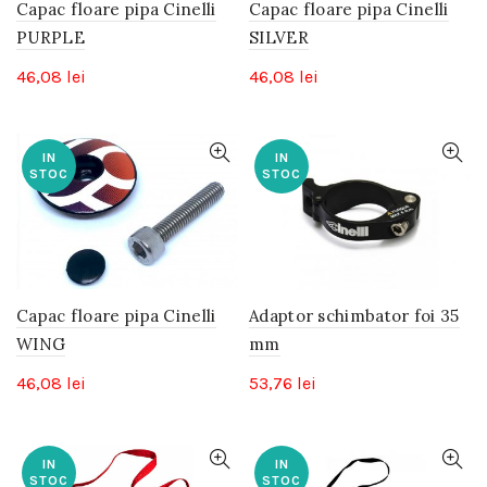
Capac floare pipa Cinelli
Capac floare pipa Cinelli
PURPLE
SILVER
46,08
lei
46,08
lei
IN
IN
STOC
STOC
Capac floare pipa Cinelli
Adaptor schimbator foi 35
WING
mm
46,08
lei
53,76
lei
IN
IN
STOC
STOC