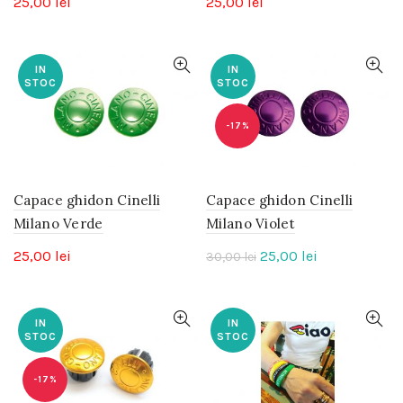
25,00
lei
25,00
lei
IN
IN
STOC
STOC
-17%
Capace ghidon Cinelli
Capace ghidon Cinelli
Milano Verde
Milano Violet
Prețul
Prețul
25,00
lei
25,00
lei
30,00
lei
inițial
curent
a
este:
fost:
25,00 lei.
IN
IN
STOC
STOC
30,00 lei.
-17%