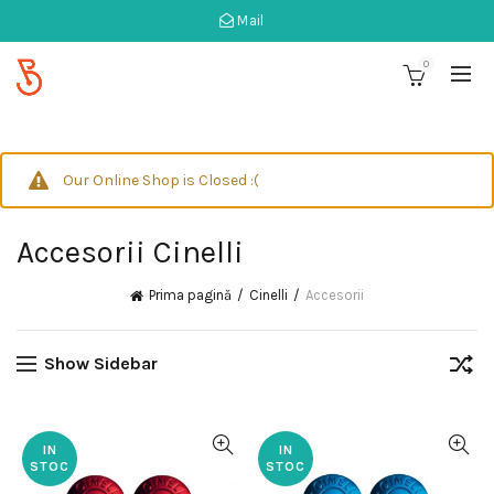
Mail
0
Our Online Shop is Closed :(
Accesorii Cinelli
Prima pagină
Cinelli
Accesorii
Show Sidebar
IN
IN
STOC
STOC