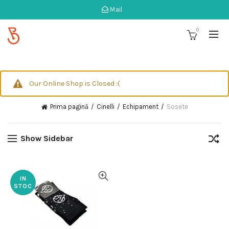
Mail
0
Our Online Shop is Closed :(
Prima pagină
Cinelli
Echipament
Sosete
Show Sidebar
IN
STOC