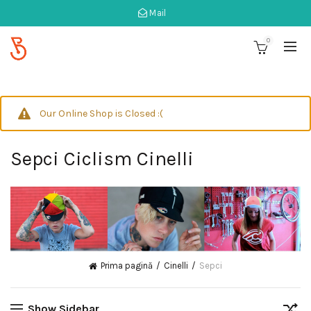
Mail
0
Our Online Shop is Closed :(
Sepci Ciclism Cinelli
Prima pagină
Cinelli
Sepci
Show Sidebar