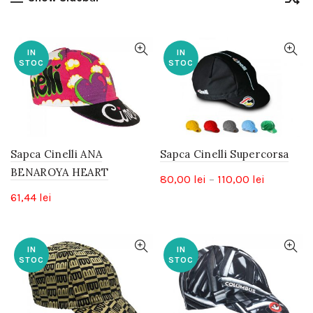
IN
IN
STOC
STOC
Sapca Cinelli ANA
Sapca Cinelli Supercorsa
BENAROYA HEART
Interval
80,00
lei
–
110,00
lei
de
61,44
lei
prețuri:
80,00 lei
până
IN
IN
STOC
STOC
la
110,00 lei