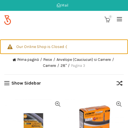
Mail
0
Our Online Shop is Closed :(
Prima pagină
Piese
Anvelope (Cauciucuri) si Camere
Camere
28"
Pagina 3
Show Sidebar