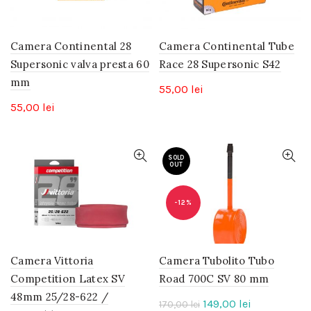
Camera Continental 28
Camera Continental Tube
Supersonic valva presta 60
Race 28 Supersonic S42
mm
55,00
lei
55,00
lei
SOLD
OUT
-12%
Camera Vittoria
Camera Tubolito Tubo
Competition Latex SV
Road 700C SV 80 mm
48mm 25/28-622 /
Prețul
Prețul
149,00
lei
170,00
lei