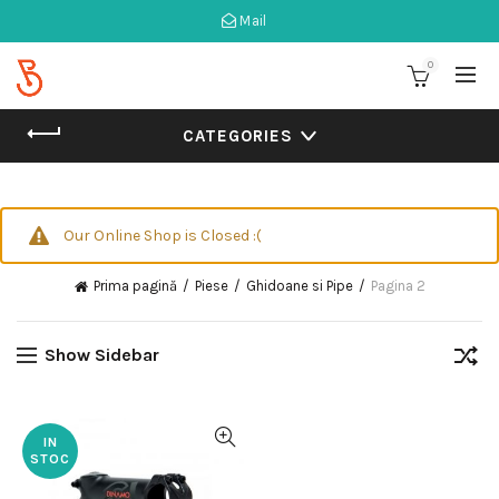
Mail
0
CATEGORIES
Our Online Shop is Closed :(
Prima pagină
Piese
Ghidoane si Pipe
Pagina 2
Show Sidebar
IN
STOC