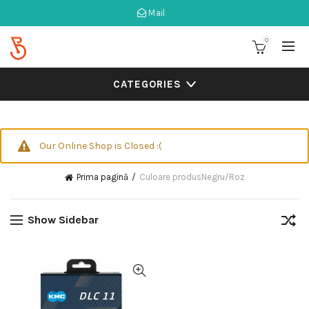
Mail
0
CATEGORIES
Our Online Shop is Closed :(
Prima pagină
Culoare produs
Negru/Roz
Show Sidebar