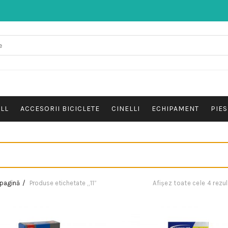
ALL
ACCESORII BICICLETE
CINELLI
ECHIPAMENT
PIES
 pagină
Produse etichetate „11”
Afișez toate cele 4 rezu