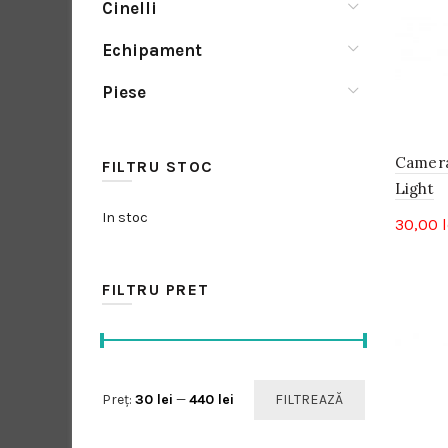
Cinelli
Echipament
Piese
Camera
FILTRU STOC
Light
In stoc
30,00
l
FILTRU PRET
Preț
Preț
Preț:
30 lei
—
440 lei
FILTREAZĂ
minim
maxim