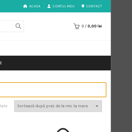
ACASA
CONTUL MEU
CONTACT
0
/
0,00
lei
E
Sortat
ltate
după
preț:
de
la