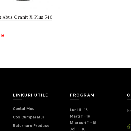
t Abus Granit X-Plus 540
0
lei
LINKURI UTILE
PROGRAM
C
Contul Meu
Luni
11 - 16
Marti
11 - 16
Cos Cumparaturi
Miercuri
11 - 16
Returnare Produse
Joi
11 - 16