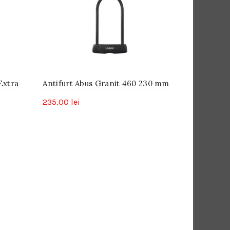
mic
la
mare
Extra
Antifurt Abus Granit 460 230 mm
235,00
lei