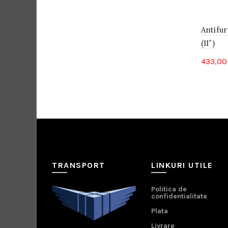
Antifur
(11″)
433,0
TRANSPORT
LINKURI UTILE
Politica de
confidentialitate
Plata
Livrare