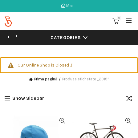
Mail
0
CATEGORIES
Our Online Shop is Closed :(
Prima pagină
Produse etichetate „2019”
Show Sidebar