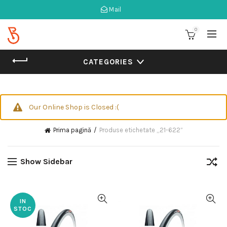
Mail
0
CATEGORIES
Our Online Shop is Closed :(
Prima pagină
Produse etichetate „21-622”
Show Sidebar
IN
STOC