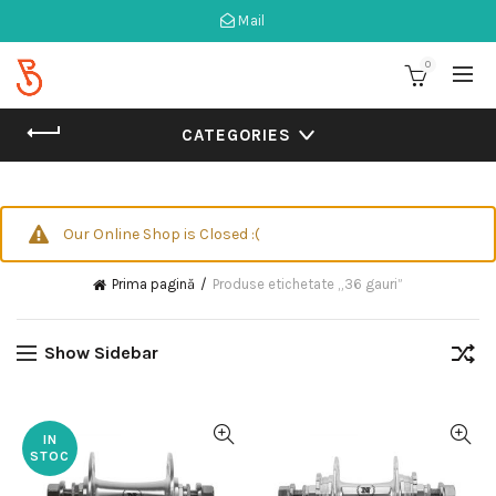
Mail
0
CATEGORIES
Our Online Shop is Closed :(
Prima pagină
Produse etichetate „36 gauri”
Show Sidebar
IN
STOC