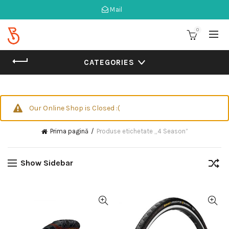
Mail
0
CATEGORIES
Our Online Shop is Closed :(
Prima pagină
Produse etichetate „4 Season”
Show Sidebar