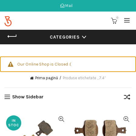
Mail
0
CATEGORIES
Our Online Shop is Closed :(
Prima pagină
Produse etichetate „7.4”
Show Sidebar
IN
STOC