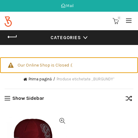
Mail
0
CATEGORIES
Our Online Shop is Closed :(
Prima pagină
Produse etichetate „BURGUNDY”
Show Sidebar