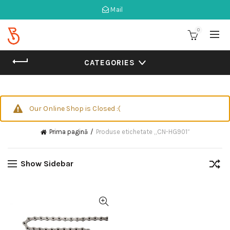
Mail
0
CATEGORIES
Our Online Shop is Closed :(
Prima pagină
Produse etichetate „CN-HG901”
Show Sidebar