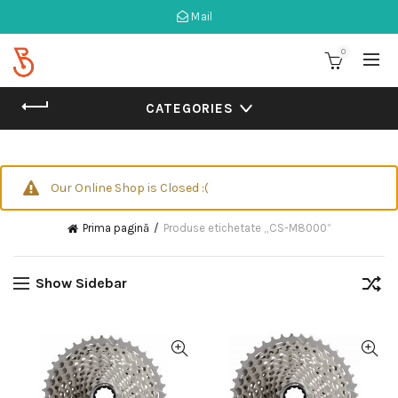
Mail
0
CATEGORIES
Our Online Shop is Closed :(
Prima pagină
Produse etichetate „CS-M8000”
Show Sidebar