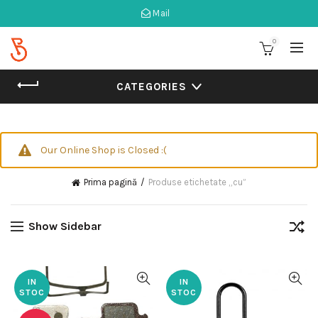
Mail
0
CATEGORIES
Our Online Shop is Closed :(
Prima pagină
Produse etichetate „cu”
Show Sidebar
IN
IN
STOC
STOC