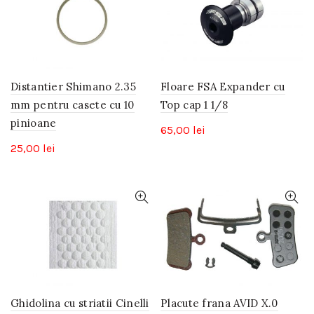
480,00 lei.
Distantier Shimano 2.35
Floare FSA Expander cu
mm pentru casete cu 10
Top cap 1 1/8
pinioane
65,00
lei
25,00
lei
Ghidolina cu striatii Cinelli
Placute frana AVID X.0