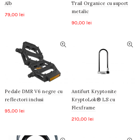
Alb
Trail Organice cu suport
metalic
79,00
lei
90,00
lei
Pedale DMR V6 negre cu
Antifurt Kryptonite
reflectori inclusi
KryptoLok® LS cu
Flexframe
95,00
lei
210,00
lei