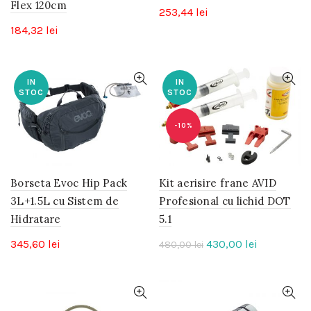
Flex 120cm
253,44
lei
184,32
lei
IN
IN
STOC
STOC
-10%
Borseta Evoc Hip Pack
Kit aerisire frane AVID
3L+1.5L cu Sistem de
Profesional cu lichid DOT
Hidratare
5.1
Prețul
Prețul
345,60
lei
430,00
lei
480,00
lei
inițial
curent
a
este:
fost:
430,00 lei.