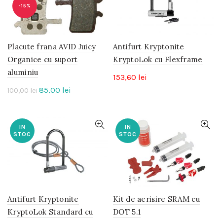
-15%
Placute frana AVID Juicy
Antifurt Kryptonite
Organice cu suport
KryptoLok cu Flexframe
aluminiu
153,60
lei
Prețul
Prețul
85,00
lei
100,00
lei
inițial
curent
a
este:
fost:
85,00 lei.
IN
IN
STOC
STOC
100,00 lei.
Antifurt Kryptonite
Kit de aerisire SRAM cu
KryptoLok Standard cu
DOT 5.1