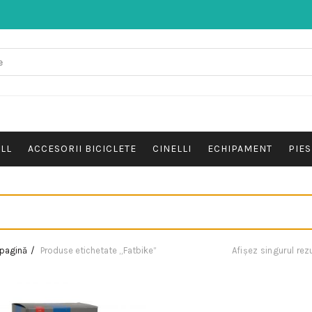
ALL
ACCESORII BICICLETE
CINELLI
ECHIPAMENT
PIES
 pagină
Produse etichetate „Fatbike”
Afișez singurul rez