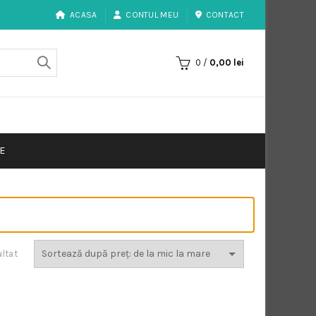
ACASA
CONTUL MEU
CONTACT
0
/
0,00
lei
E
ultat