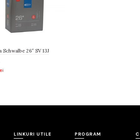
 Schwalbe 26″ SV 13J
e
ei
LINKURI UTILE
PROGRAM
C