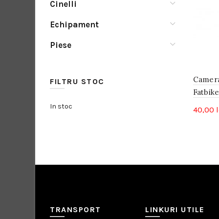
Cinelli
Echipament
Piese
Camera
FILTRU STOC
Fatbik
In stoc
40,00
l
TRANSPORT
LINKURI UTILE