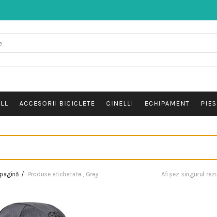
ALL
ACCESORII BICICLETE
CINELLI
ECHIPAMENT
PIES
 pagină
Produse etichetate „Grey”
Afișez singurul rez