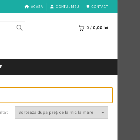
ACASA
CONTUL MEU
CONTACT
0
/
0,00
lei
E
ultat