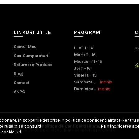
LINKURI UTILE
PROGRAM
C
Contul Meu
Luni
11 - 16
Marti
11 - 16
Cos Cumparaturi
Miercuri
11 - 16
Returnare Produse
Joi
11 - 16
Blog
Vineri
11 - 15
Sambata .
inchis
Contact
Duminica .
inchis
ANPC
ionare, in scopurile descrise in politica de confidentialitate. Pentru 
, te rugam sa consulti
Politica de Confidentialitate
. Prin inchiderea a
© 2026
Bicicleteria
. Toate drepturile rezervate
 cookie-uri.