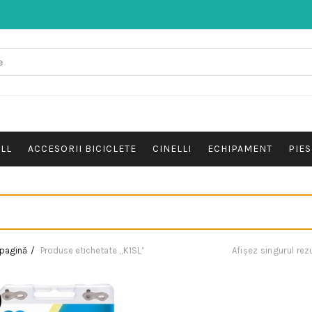
ALL
ACCESORII BICICLETE
CINELLI
ECHIPAMENT
PIES
 pagină
Produse etichetate „K1SL”
Afișez singurul rez