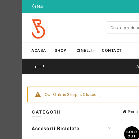
Mail
Cauta:
ACASA
SHOP
CINELLI
CONTACT
Our Online Shop is Closed :(
CATEGORII
Prima
Accesorii Biciclete
SOLD
OUT