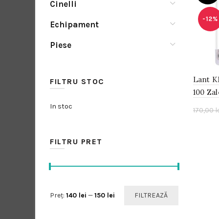
Cinelli
-12%
Echipament
Piese
Lant K
FILTRU STOC
100 Zal
In stoc
170,00
l
FILTRU PRET
Preț
Preț
Preț:
140 lei
—
150 lei
FILTREAZĂ
minim
maxim