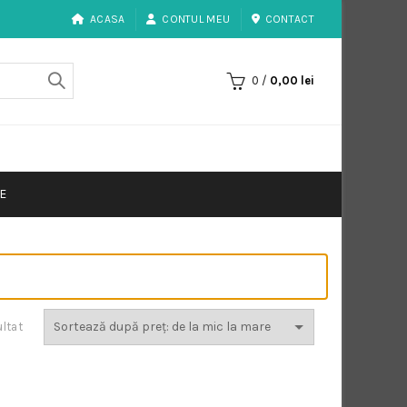
ACASA
CONTUL MEU
CONTACT
0
/
0,00
lei
E
ultat