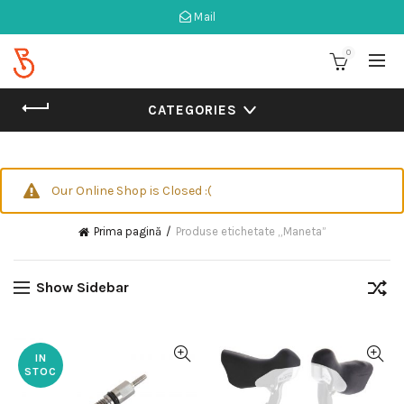
Mail
0
CATEGORIES
Our Online Shop is Closed :(
Prima pagină
Produse etichetate „Maneta”
Show Sidebar
IN
STOC