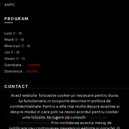
ANPC
PROGRAM
Luni
11 - 16
Marti
11 - 16
Miercuri
11 - 16
Joi
11 - 16
Vineri
11 - 15
Sambata .
inchis
Duminica .
inchis
CONTACT
Acest website foloseste cookie-uri necesare pentru buna
lui functionare, in scopurile descrise in politica de
Contact Email
confidentialitate. Pentru a afla mai multe despre acestea si
despre modul in care poti sa revoci acordul pentru cookie-
urile folosite, te rugam sa consulti
Politica de
Confidentialitate
. Prin inchiderea acestui mesaj de
notificare sau continuarea navigarii in website in orice fel, iti