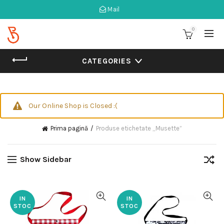
Mail
0
CATEGORIES
Our Online Shop is Closed :(
Prima pagină
Produse etichetate „Musette”
Show Sidebar
IN
IN
STOC
STOC