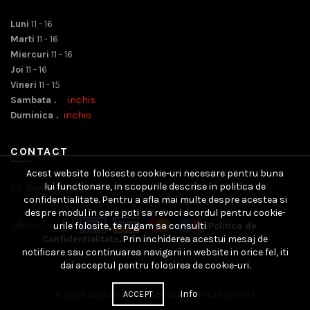
Luni
11 - 16
Marti
11 - 16
Miercuri
11 - 16
Joi
11 - 16
Vineri
11 - 15
Sambata .
inchis
Duminica .
inchis
CONTACT
Acest website foloseste cookie-uri necesare pentru buna
lui functionare, in scopurile descrise in politica de
Contact Email
confidentialitate. Pentru a afla mai multe despre acestea si
despre modul in care poti sa revoci acordul pentru cookie-
urile folosite, te rugam sa consulti
Politica de
Confidentialitate
. Prin inchiderea acestui mesaj de
notificare sau continuarea navigarii in website in orice fel, iti
dai acceptul pentru folosirea de cookie-uri.
Info
© 2026
Bicicleteria
. Toate drepturile rezervate
ACCEPT