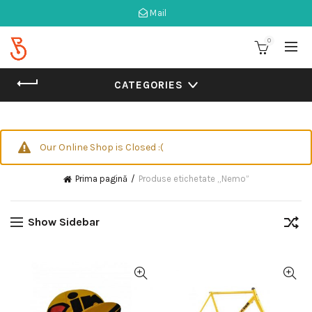
Mail
0
CATEGORIES
Our Online Shop is Closed :(
Prima pagină
Produse etichetate „Nemo”
Show Sidebar