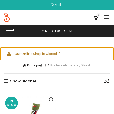
Mail
0
CATEGORIES
Our Online Shop is Closed :(
Prima pagină
Produse etichetate „O'Neal”
Show Sidebar
IN
STOC