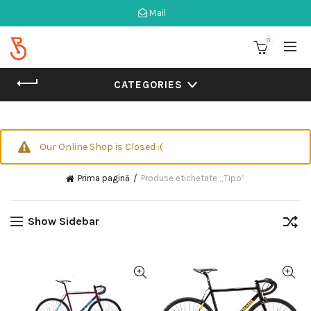
Mail
0
CATEGORIES
Our Online Shop is Closed :(
Prima pagină
Produse etichetate „Tipo”
Show Sidebar