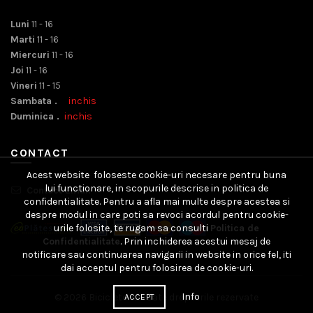
Luni
11 - 16
Marti
11 - 16
Miercuri
11 - 16
Joi
11 - 16
Vineri
11 - 15
Sambata .
inchis
Duminica .
inchis
CONTACT
Acest website foloseste cookie-uri necesare pentru buna
lui functionare, in scopurile descrise in politica de
Contact Email
confidentialitate. Pentru a afla mai multe despre acestea si
despre modul in care poti sa revoci acordul pentru cookie-
urile folosite, te rugam sa consulti
Politica de
Confidentialitate
. Prin inchiderea acestui mesaj de
notificare sau continuarea navigarii in website in orice fel, iti
dai acceptul pentru folosirea de cookie-uri.
Info
© 2026
Bicicleteria
. Toate drepturile rezervate
ACCEPT