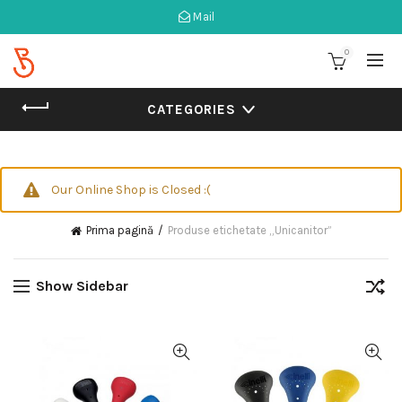
Mail
0
CATEGORIES
Our Online Shop is Closed :(
Prima pagină
Produse etichetate „Unicanitor”
Show Sidebar