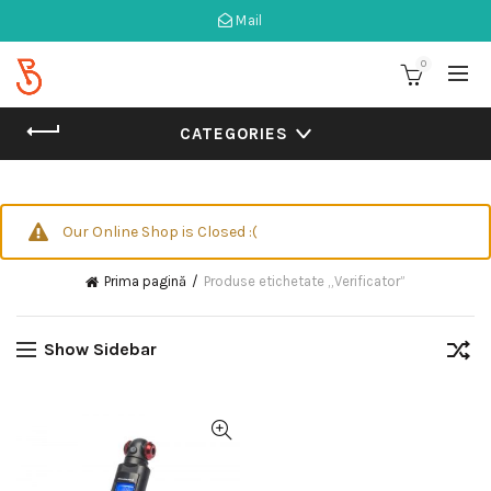
Mail
0
CATEGORIES
Our Online Shop is Closed :(
Prima pagină
Produse etichetate „Verificator”
Show Sidebar