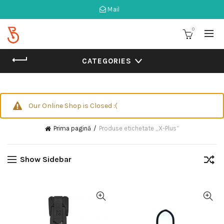
Mail
0
CATEGORIES
Our Online Shop is Closed :(
Prima pagină
Produse etichetate „X-Plus”
Show Sidebar