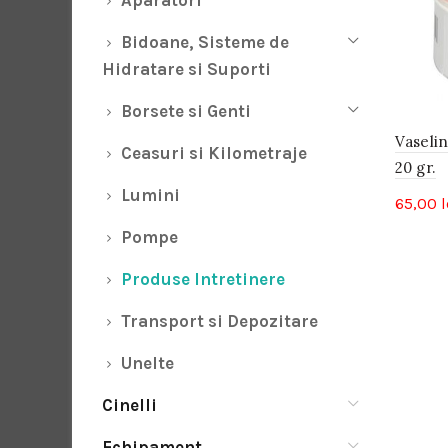
Aparatori
Bidoane, Sisteme de
Hidratare si Suporti
Borsete si Genti
Vaseli
Ceasuri si Kilometraje
20 gr.
Lumini
65,00
l
Pompe
Produse Intretinere
Transport si Depozitare
Unelte
Cinelli
Echipament