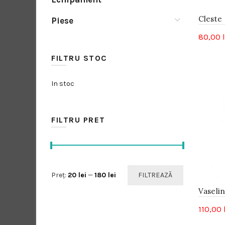
Cleste
Piese
80,00
FILTRU STOC
In stoc
FILTRU PRET
Preț
Preț
Preț:
20 lei
—
180 lei
FILTREAZĂ
minim
maxim
Vaseli
110,00