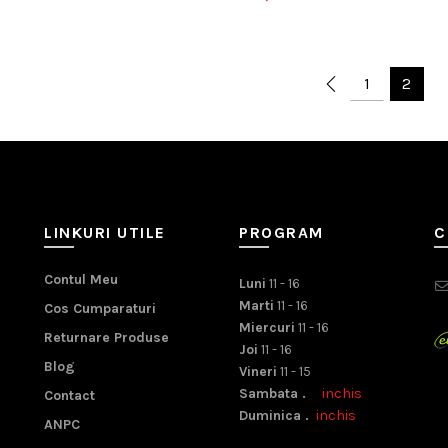
1
2
LINKURI UTILE
PROGRAM
C
Contul Meu
Luni
11 - 16
Marti
11 - 16
Cos Cumparaturi
Miercuri
11 - 16
Returnare Produse
Joi
11 - 16
Blog
Vineri
11 - 15
Sambata .
inchis
Contact
Duminica .
inchis
ANPC