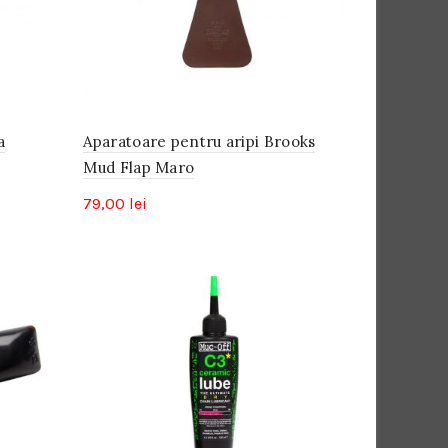
mare
a
Aparatoare pentru aripi Brooks
Mud Flap Maro
79,00
lei