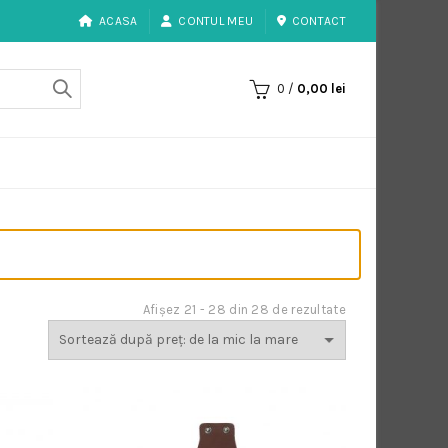
ACASA
CONTUL MEU
CONTACT
0
/
0,00
lei
Sortat
Afișez 21 - 28 din 28 de rezultate
după
preț:
de
la
mic
la